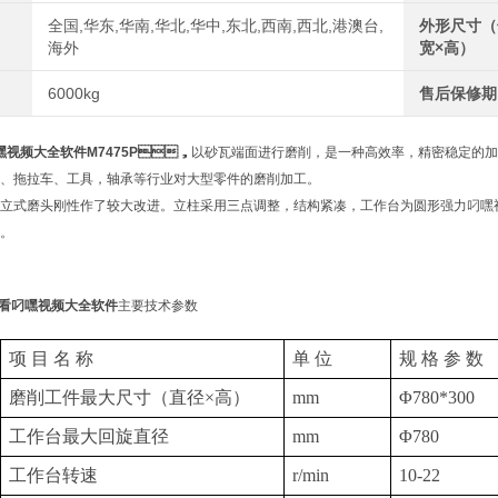
全国,华东,华南,华北,华中,东北,西南,西北,港澳台,
外形尺寸（
海外
宽×高）
6000kg
售后保修期
视频大全软件
M7475P
，
以砂瓦端面进行磨削，是一种高效率，精密稳定的
、汽车、拖拉车、工具，轴承等行业对大型零件的磨削加工。
磨头刚性作了较大改进。立柱采用三点调整，结构紧凑，工作台为圆形强力叼嘿视频免
。
看叼嘿视频大全软件
主要技术参数
项 目 名 称
单 位
规 格 参 数
磨削工件最大尺寸（直径×高）
mm
Φ
780*300
工作台最大回旋直径
mm
Φ
780
工作台转速
r/min
10-22