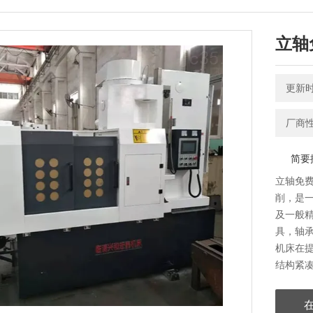
立轴
更新时间
厂商性
简要描
立轴免费
削
及一般精密
具
机床在提
结构紧凑
度稳定