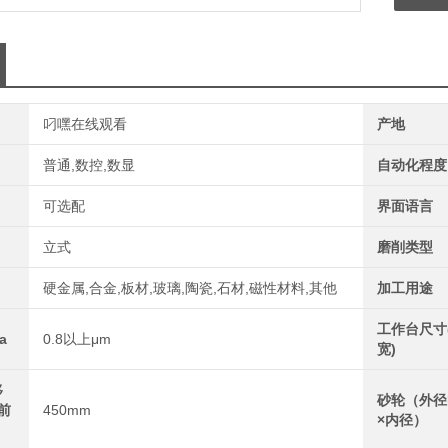
叼嘿在线观看
产地
普通,数控,数显
自动化程度
可选配
界面语言
立式
磨削类型
硬金属,合金,板材,玻璃,陶瓷,石材,磁性材料,其他
加工用途
工作台尺寸
a
0.8以上μm
宽)
移
砂轮（外径
前
450mm
×内径）